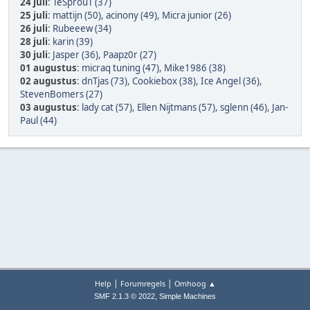
24 juli
:
TeSprouT (37)
25 juli
:
mattijn (50)
,
acinony (49)
,
Micra junior (26)
26 juli
:
Rubeeew (34)
28 juli
:
karin (39)
30 juli
:
Jasper (36)
,
Paapz0r (27)
01 augustus
:
micraq tuning (47)
,
Mike1986 (38)
02 augustus
:
dnTjas (73)
,
Cookiebox (38)
,
Ice Angel (36)
,
StevenBomers (27)
03 augustus
:
lady cat (57)
,
Ellen Nijtmans (57)
,
sglenn (46)
,
Jan-
Paul (44)
|
|
Help
Forumregels
Omhoog ▲
,
SMF 2.1.3 © 2022
Simple Machines