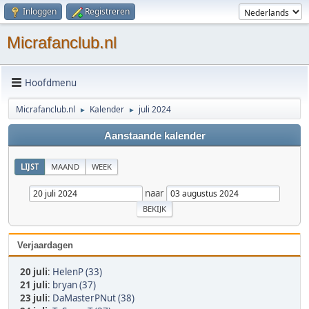
Inloggen
Registreren
Micrafanclub.nl
Hoofdmenu
Micrafanclub.nl
Kalender
juli 2024
►
►
Aanstaande kalender
LIJST
MAAND
WEEK
naar
Verjaardagen
20 juli
:
HelenP (33)
21 juli
:
bryan (37)
23 juli
:
DaMasterPNut (38)