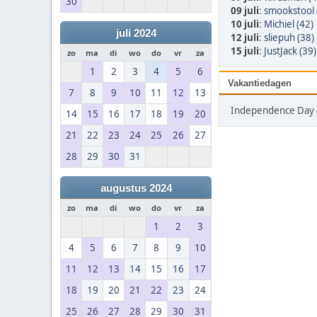
30
09 juli
:
smookstool 
10 juli
:
Michiel (42)
juli 2024
12 juli
:
sliepuh (38)
15 juli
:
JustJack (39)
zo
ma
di
wo
do
vr
za
1
2
3
4
5
6
Vakantiedagen
7
8
9
10
11
12
13
Independence Day (0
14
15
16
17
18
19
20
21
22
23
24
25
26
27
28
29
30
31
augustus 2024
zo
ma
di
wo
do
vr
za
1
2
3
4
5
6
7
8
9
10
11
12
13
14
15
16
17
18
19
20
21
22
23
24
25
26
27
28
29
30
31