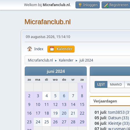
Welkom bij
Micrafanclub.nl
.
Inloggen
Registreren
Micrafanclub.nl
09 augustus 2026, 15:14:10
Index
Kalender
Micrafanclub.nl
Kalender
juli 2024
►
►
juni 2024
zo
ma
di
wo
do
vr
za
LIJST
MAAND
W
1
2
3
4
5
6
7
8
Verjaardagen
9
10
11
12
13
14
15
01 juli
:
tom3853 (3
16
17
18
19
20
21
22
05 juli
:
Datsun (33)
23
24
25
26
27
28
29
06 juli
:
Kleintje (33)
07 juli
:
w.rusman (4