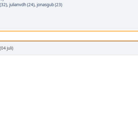
(32)
,
julianvdh (24)
,
jonasgub (23)
4 juli)