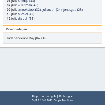
06 juli
:
Kleintje (33)
07 juli
:
w.rusman (46)
09 juli
:
smookstool (32)
,
julianvdh (24)
,
jonasgub (23)
10 juli
:
Michiel (42)
12 juli
:
sliepuh (38)
Vakantiedagen
Independence Day (04 juli)
|
|
Help
Forumregels
Omhoog ▲
,
SMF 2.1.3 © 2022
Simple Machines