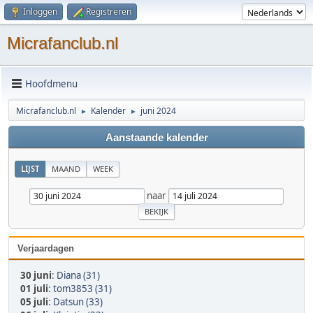
Inloggen
Registreren
Micrafanclub.nl
Hoofdmenu
Micrafanclub.nl
Kalender
juni 2024
►
►
Aanstaande kalender
LIJST
MAAND
WEEK
naar
Verjaardagen
30 juni
:
Diana (31)
01 juli
:
tom3853 (31)
05 juli
:
Datsun (33)