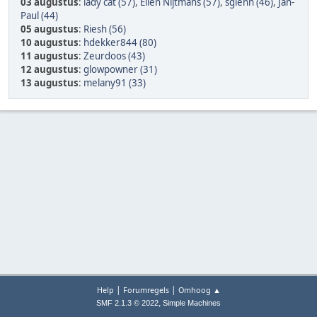
03 augustus
:
lady cat (57)
,
Ellen Nijtmans (57)
,
sglenn (46)
,
Jan-
Paul (44)
05 augustus
:
Riesh (56)
10 augustus
:
hdekker844 (80)
11 augustus
:
Zeurdoos (43)
12 augustus
:
glowpowner (31)
13 augustus
:
melany91 (33)
|
|
Help
Forumregels
Omhoog ▲
,
SMF 2.1.3 © 2022
Simple Machines