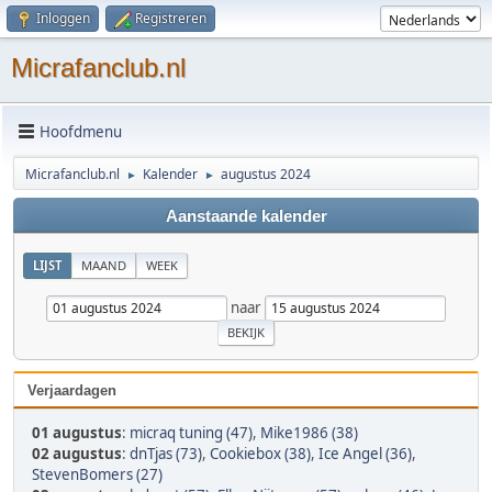
Inloggen
Registreren
Micrafanclub.nl
Hoofdmenu
Micrafanclub.nl
Kalender
augustus 2024
►
►
Aanstaande kalender
LIJST
MAAND
WEEK
naar
Verjaardagen
01 augustus
:
micraq tuning (47)
,
Mike1986 (38)
02 augustus
:
dnTjas (73)
,
Cookiebox (38)
,
Ice Angel (36)
,
StevenBomers (27)