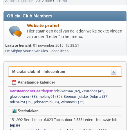
Aanbiedingsfolder 2012
door
Chrismo
Official Club Members
Website profiel
Hier staan een deel van de leden welke ook te vinden
zijn onder "Leden" in het menu.
Laatste bericht:
01 november 2015, 15:38:51
De Mighty Mouse van Ries...
door
Riesh
Micrafanclub.nl - Infocentrum
Aanstaande kalender
Aanstaande verjaardagen:
hdekker844 (82)
,
Zeurdoos (45)
,
glowpowner (33)
,
melany91 (35)
,
Beenius
,
Jetske_Dobma (37)
,
micra-hvt (39)
,
Johnadmirl (36)
,
Wimme91 (35)
Statistieken
151.992 Berichten in 6.023 Topics door 2.555 Leden - Nieuwste lid:
Japsie