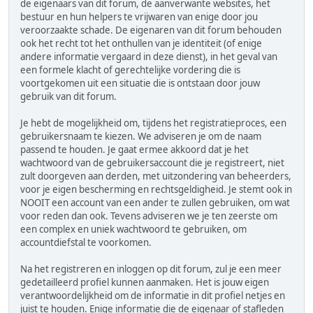
de eigenaars van dit forum, de aanverwante websites, het
bestuur en hun helpers te vrijwaren van enige door jou
veroorzaakte schade. De eigenaren van dit forum behouden
ook het recht tot het onthullen van je identiteit (of enige
andere informatie vergaard in deze dienst), in het geval van
een formele klacht of gerechtelijke vordering die is
voortgekomen uit een situatie die is ontstaan door jouw
gebruik van dit forum.
Je hebt de mogelijkheid om, tijdens het registratieproces, een
gebruikersnaam te kiezen. We adviseren je om de naam
passend te houden. Je gaat ermee akkoord dat je het
wachtwoord van de gebruikersaccount die je registreert, niet
zult doorgeven aan derden, met uitzondering van beheerders,
voor je eigen bescherming en rechtsgeldigheid. Je stemt ook in
NOOIT een account van een ander te zullen gebruiken, om wat
voor reden dan ook. Tevens adviseren we je ten zeerste om
een complex en uniek wachtwoord te gebruiken, om
accountdiefstal te voorkomen.
Na het registreren en inloggen op dit forum, zul je een meer
gedetailleerd profiel kunnen aanmaken. Het is jouw eigen
verantwoordelijkheid om de informatie in dit profiel netjes en
juist te houden. Enige informatie die de eigenaar of stafleden