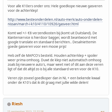
Voor alle K10ers onder ons: Hele goedkope nieuwe gasveren
voor de achterklep!
http://www.besteonderdelen.nl/auto-merk/auto-onderdelen-
nissan/march-i-k10/4110/10926/gasveer.html
Komt wel +/- €8 verzendkosten bij (komt uit Duitsland). De
klantenservice is hierdoor bagger, wordt beantwoord met
google translate en standaard berichten.. Desalniettemin
goede gasveren voor een mooie prijs!
Heb zelf de MAPCO's besteld. Houden achterklep + spoiler
weer prima omhoog. Duwt de klep niet automatisch omhoog
zoals bij nieuwere auto's, maar weet niet of dit aan deze veren
ligt of dat dit altijd zo is bij alle standaard veren voor de K10.
Veren zijn zoveel goedkoper dan in NL + een bekende kwaal
onder de K10's dat ik dit graag met jullie wilde delen!
Riesh
15 september 2013, 22:32:58