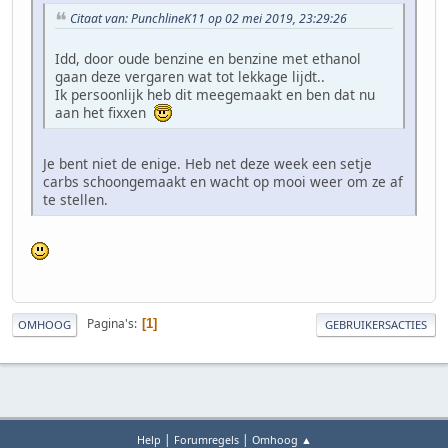
Citaat van: PunchlineK11 op 02 mei 2019, 23:29:26
Idd, door oude benzine en benzine met ethanol
gaan deze vergaren wat tot lekkage lijdt..
Ik persoonlijk heb dit meegemaakt en ben dat nu
aan het fixxen
Je bent niet de enige. Heb net deze week een setje
carbs schoongemaakt en wacht op mooi weer om ze af
te stellen.
Pagina's
1
OMHOOG
GEBRUIKERSACTIES
|
|
Help
Forumregels
Omhoog ▲