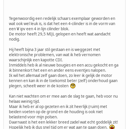
Tegenwoordig een redelijk schaars exemplaar geworden en
wat ook wel leuk is, is dat het een 4-cilinder is in de vorm van
een
V
ipv een 4 in lijn cilinder blok.
De motor heeft 29,5 MIJL gelopen en heeft wat aandacht
nodig.
Hij heeft bijna 3 jaar stil gestaan en is weggezet met
elektronische problemen, van wat ik heb vernomen
waarschijnlijk een kapotte CDI.
Inmiddels heb ik al nieuwe bougies en een accu gekocht en ga
ik binnenkort het een en ander eens eventjes nalopen.
Ik wil het allemaal zelf gaan doen, zo leer ik gelijk de motor
kennen en kan ik in de toekomst beter (zelf) onderhoud gaan
plegen, scheelt weer in de kosten
Kan niet wachten om er mee aan de slag te gaan, heb voor nu
helaas weinig tijd.
Maar ik heb er al op gezeten en ik zit heerlijk (ruim) met
beiden voeten op de grond en de houding is ook niet
belastend voor mijn polsen.
Daarnaast is het een lekker breed zadel wat echt goddelijk zit!
Hopelijk heb ik dus snel tijd om er wat aan te gaan doen.