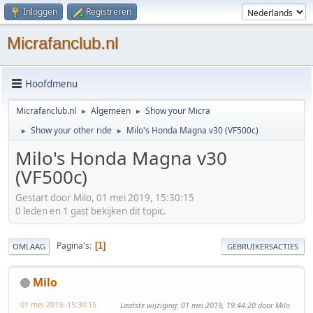
Inloggen
Registreren
Micrafanclub.nl
Hoofdmenu
Micrafanclub.nl
Algemeen
Show your Micra
►
►
Show your other ride
Milo's Honda Magna v30 (VF500c)
►
►
Milo's Honda Magna v30
(VF500c)
Gestart door Milo, 01 mei 2019, 15:30:15
0 leden en 1 gast bekijken dit topic.
Pagina's
1
OMLAAG
GEBRUIKERSACTIES
Milo
01 mei 2019, 15:30:15
Laatste wijziging
: 01 mei 2019, 19:44:20 door Milo