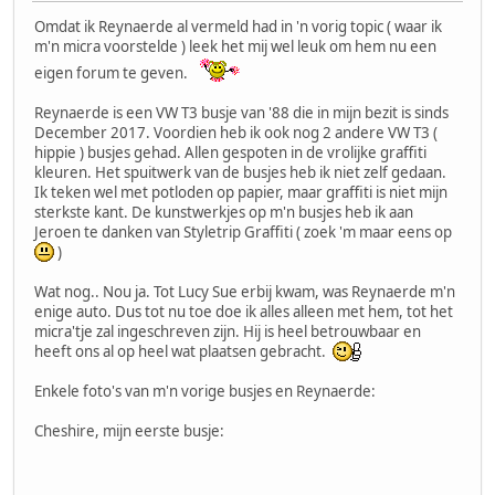
Omdat ik Reynaerde al vermeld had in 'n vorig topic ( waar ik
m'n micra voorstelde ) leek het mij wel leuk om hem nu een
eigen forum te geven.
Reynaerde is een VW T3 busje van '88 die in mijn bezit is sinds
December 2017. Voordien heb ik ook nog 2 andere VW T3 (
hippie ) busjes gehad. Allen gespoten in de vrolijke graffiti
kleuren. Het spuitwerk van de busjes heb ik niet zelf gedaan.
Ik teken wel met potloden op papier, maar graffiti is niet mijn
sterkste kant. De kunstwerkjes op m'n busjes heb ik aan
Jeroen te danken van Styletrip Graffiti ( zoek 'm maar eens op
)
Wat nog.. Nou ja. Tot Lucy Sue erbij kwam, was Reynaerde m'n
enige auto. Dus tot nu toe doe ik alles alleen met hem, tot het
micra'tje zal ingeschreven zijn. Hij is heel betrouwbaar en
heeft ons al op heel wat plaatsen gebracht.
Enkele foto's van m'n vorige busjes en Reynaerde:
Cheshire, mijn eerste busje: