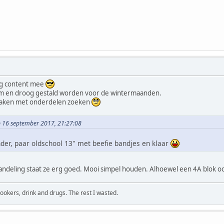
rg content mee
rm en droog gestald worden voor de wintermaanden.
aken met onderdelen zoeken
p 16 september 2017, 21:27:08
nder, paar oldschool 13" met beefie bandjes en klaar
ehandeling staat ze erg goed. Mooi simpel houden. Alhoewel een 4A blok o
okers, drink and drugs. The rest I wasted.