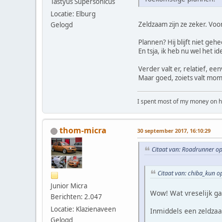
Tastyus Supersonicus
Locatie: Elburg
Zeldzaam zijn ze zeker. Voo
Gelogd
Plannen? Hij blijft niet geh
En tsja, ik heb nu wel het 
Verder valt er, relatief, e
Maar goed, zoiets valt mom
I spent most of my money on ho
thom-micra
30 september 2017, 16:10:29
Citaat van: Roadrunner o
Citaat van: chiba_kun 
Junior Micra
Wow! Wat vreselijk gaa
Berichten: 2.047
Locatie: Klazienaveen
Inmiddels een zeldzaa
Gelogd