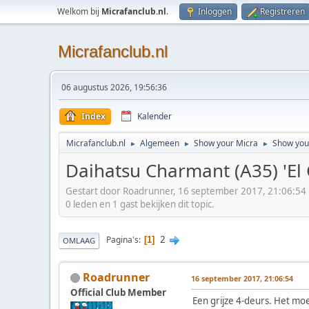
Welkom bij
Micrafanclub.nl
.
Inloggen
Registreren
Micrafanclub.nl
06 augustus 2026, 19:56:36
Index
Kalender
Micrafanclub.nl
Algemeen
Show your Micra
Show your
►
►
►
Daihatsu Charmant (A35) 'El
Gestart door Roadrunner, 16 september 2017, 21:06:54
0 leden en 1 gast bekijken dit topic.
2
Pagina's
1
OMLAAG
Roadrunner
16 september 2017, 21:06:54
Official Club Member
Een grijze 4-deurs. Het mo