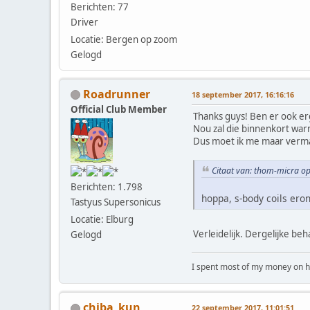
Berichten: 77
Driver
Locatie: Bergen op zoom
Gelogd
Roadrunner
18 september 2017, 16:16:16
Official Club Member
Thanks guys! Ben er ook e
Nou zal die binnenkort wa
Dus moet ik me maar verm
Citaat van: thom-micra o
Berichten: 1.798
hoppa, s-body coils ero
Tastyus Supersonicus
Locatie: Elburg
Verleidelijk. Dergelijke b
Gelogd
I spent most of my money on ho
chiba_kun
22 september 2017, 11:01:51