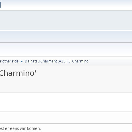
 other ride
Daihatsu Charmant (A35) 'El Charmino'
►
 Charmino'
est er eens van komen.