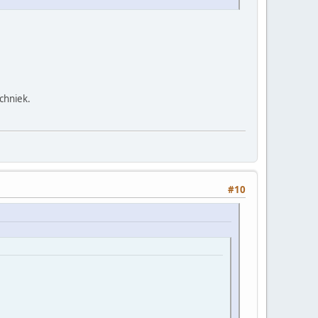
echniek.
#10