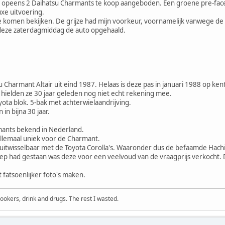
peens 2 Daihatsu Charmants te koop aangeboden. Een groene pre-facelift i
luxe uitvoering.
e komen bekijken. De grijze had mijn voorkeur, voornamelijk vanwege de 
eze zaterdagmiddag de auto opgehaald.
u Charmant Altair uit eind 1987. Helaas is deze pas in januari 1988 op 
hielden ze 30 jaar geleden nog niet echt rekening mee.
ota blok. 5-bak met achterwielaandrijving.
in bijna 30 jaar.
rmants bekend in Nederland.
 allemaal uniek voor de Charmant.
 uitwisselbaar met de Toyota Corolla's. Waaronder dus de befaamde Hach
klep had gestaan was deze voor een veelvoud van de vraagprijs verkocht.
t fatsoenlijker foto's maken.
okers, drink and drugs. The rest I wasted.