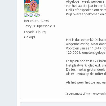
Afgelopen week werden er o
van het laatste jaar in een 
Gelijk afgesproken om ze t
Prijs overeengekomen en d
Berichten: 1.798
Tastyus Supersonicus
Locatie: Elburg
Gelogd
Het is dus een mk2 Daihats
wegenbelasting. Maar daar 
Voorzien van een 1.3 4K Toy
120.000 kilometers gelopen 
Er zijn nu nog zo'n 17 Cha
Het plaatwerk, glad e.d. is
De techniek is grotendeels
Als er Toyota op de koffer
Als het weer het toelaat wa
I spent most of my money on ho