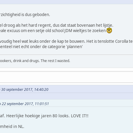
rzichtigheid is dus geboden.
eel droog als het hard regent, dus dat staat bovenaan het lijstje.
ideale excuus om een setje old school JDM wieltjes te zoeken
envoudig heel wat leuks onder de kap te bouwen. Het is tenslotte Corolla t
enteel niet echt onder de categorie 'plannen'
okers, drink and drugs. The rest I wasted.
p 30 september 2017, 14:40:20
op 22 september 2017, 11:01:51
f. Heerlijke hoekige jaren 80 looks. LOVE IT!!
mheid in NL.