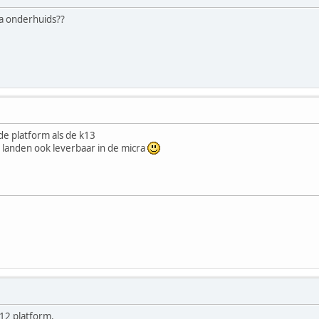
ra onderhuids??
de platform als de k13
 landen ook leverbaar in de micra
k12 platform.