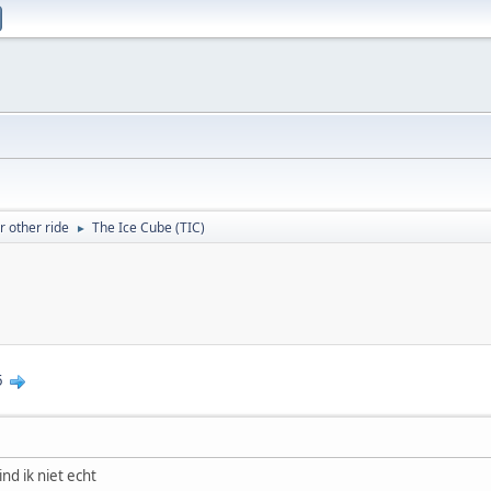
 other ride
The Ice Cube (TIC)
►
5
nd ik niet echt