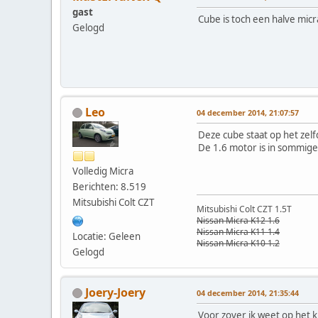
gast
Cube is toch een halve mic
Gelogd
Leo
04 december 2014, 21:07:57
Deze cube staat op het zelf
De 1.6 motor is in sommige
Volledig Micra
Berichten: 8.519
Mitsubishi Colt CZT
Mitsubishi Colt CZT 1.5T
Nissan Micra K12 1.6
Nissan Micra K11 1.4
Locatie: Geleen
Nissan Micra K10 1.2
Gelogd
Joery-Joery
04 december 2014, 21:35:44
Voor zover ik weet op het 