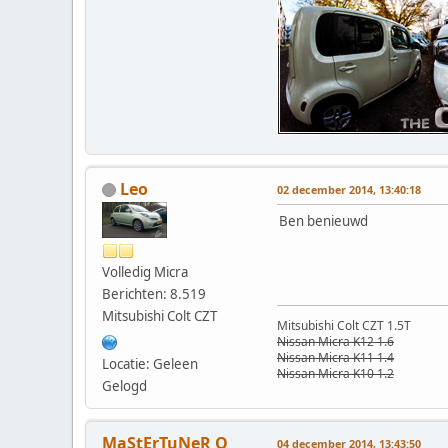
Leo
02 december 2014, 13:40:18
Ben benieuwd
Volledig Micra
Berichten: 8.519
Mitsubishi Colt CZT
Mitsubishi Colt CZT 1.5T
Nissan Micra K12 1.6
Nissan Micra K11 1.4
Locatie: Geleen
Nissan Micra K10 1.2
Gelogd
MaStErTuNeR Q
04 december 2014, 13:43:50