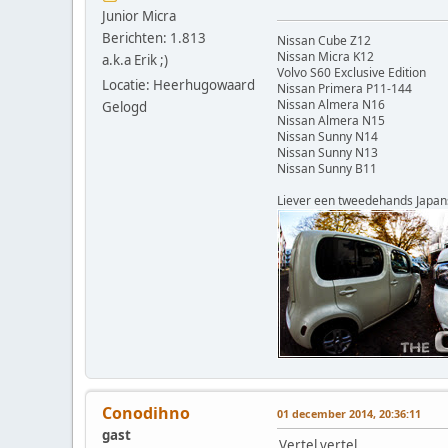
Junior Micra
Berichten: 1.813
Nissan Cube Z12
Nissan Micra K12
a.k.a Erik ;)
Volvo S60 Exclusive Edition
Locatie: Heerhugowaard
Nissan Primera P11-144
Nissan Almera N16
Gelogd
Nissan Almera N15
Nissan Sunny N14
Nissan Sunny N13
Nissan Sunny B11
Liever een tweedehands Japan
Conodihno
01 december 2014, 20:36:11
gast
Vertel vertel