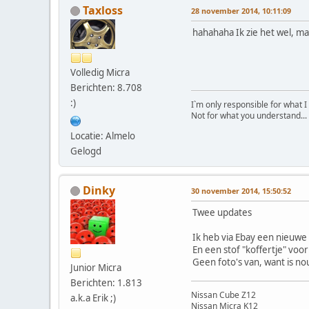
Taxloss
28 november 2014, 10:11:09
hahahaha Ik zie het wel, maa
Volledig Micra
Berichten: 8.708
:)
I`m only responsible for what I
Not for what you understand...
Locatie: Almelo
Gelogd
Dinky
30 november 2014, 15:50:52
Twee updates
Ik heb via Ebay een nieuwe
En een stof "koffertje" voo
Geen foto's van, want is no
Junior Micra
Berichten: 1.813
Nissan Cube Z12
a.k.a Erik ;)
Nissan Micra K12