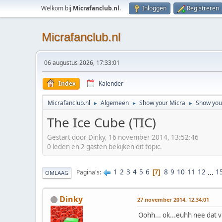
Welkom bij
Micrafanclub.nl
.
Inloggen
Registreren
Micrafanclub.nl
06 augustus 2026, 17:33:01
Index
Kalender
Micrafanclub.nl
Algemeen
Show your Micra
Show your
►
►
►
The Ice Cube (TIC)
Gestart door Dinky, 16 november 2014, 13:52:46
0 leden en 2 gasten bekijken dit topic.
1
2
3
4
5
6
8
9
10
11
12
...
1
Pagina's
7
OMLAAG
Dinky
27 november 2014, 12:34:01
Oohh... ok...euhh nee dat vi