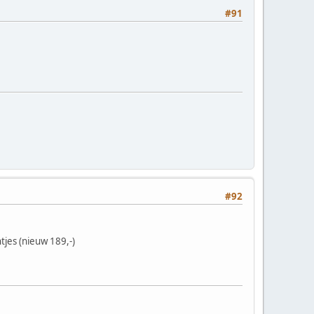
#91
#92
jes (nieuw 189,-)