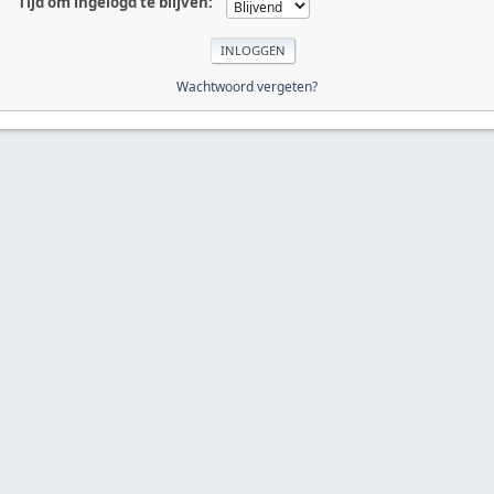
Tijd om ingelogd te blijven:
Wachtwoord vergeten?