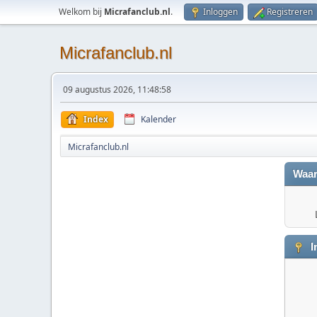
Welkom bij
Micrafanclub.nl
.
Inloggen
Registreren
Micrafanclub.nl
09 augustus 2026, 11:48:58
Index
Kalender
Micrafanclub.nl
Waar
I