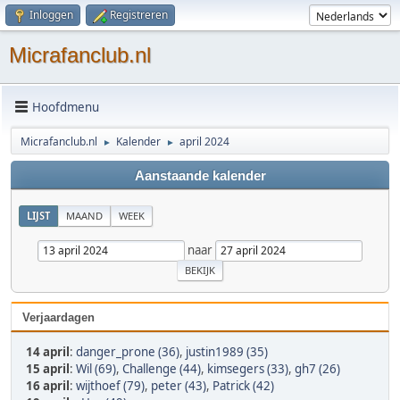
Inloggen
Registreren
Micrafanclub.nl
Hoofdmenu
Micrafanclub.nl
Kalender
april 2024
►
►
Aanstaande kalender
LIJST
MAAND
WEEK
naar
Verjaardagen
14 april
:
danger_prone (36)
,
justin1989 (35)
15 april
:
Wil (69)
,
Challenge (44)
,
kimsegers (33)
,
gh7 (26)
16 april
:
wijthoef (79)
,
peter (43)
,
Patrick (42)