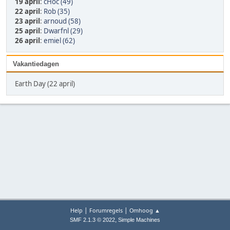
19 april
:
cHoc (49)
22 april
:
Rob (35)
23 april
:
arnoud (58)
25 april
:
Dwarfnl (29)
26 april
:
emiel (62)
Vakantiedagen
Earth Day (22 april)
|
|
Help
Forumregels
Omhoog ▲
,
SMF 2.1.3 © 2022
Simple Machines