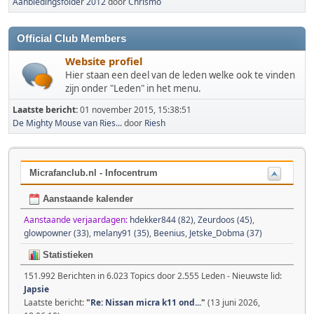
Aanbiedingsfolder 2012
door
Chrismo
Official Club Members
Website profiel
Hier staan een deel van de leden welke ook te vinden
zijn onder "Leden" in het menu.
Laatste bericht:
01 november 2015, 15:38:51
De Mighty Mouse van Ries...
door
Riesh
Micrafanclub.nl - Infocentrum
Aanstaande kalender
Aanstaande verjaardagen:
hdekker844 (82)
,
Zeurdoos (45)
,
glowpowner (33)
,
melany91 (35)
,
Beenius
,
Jetske_Dobma (37)
Statistieken
151.992 Berichten in 6.023 Topics door 2.555 Leden - Nieuwste lid:
Japsie
Laatste bericht:
"
Re: Nissan micra k11 ond...
"
(13 juni 2026,